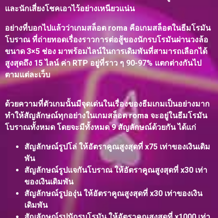
และนักเสี่ยงโชคเอาไว้อย่างเหนียวแน่น
อย่างที่บอกไปแล้วว่าเกมสล็อต roma คือเกมสล็อตในธีมโรมัน
โบราณ ที่ถ่ายทอดเรื่องราวการต่อสู้ของนักรบโรมันผ่านวงล้อ
ขนาด 3×5 ช่อง มาพร้อมไลน์ในการเดิมพันที่สามารถเลือกได้
สูงสุดถึง 15 ไลน์ ค่า RTP อยู่ที่ราว ๆ 90-97% แตกต่างกันไป
ตามแต่ละเว็บ
ด้วยความที่ตัวเกมนั้นมีจุดเด่นในเรื่องของธีมเกมเป็นอย่างมาก
ทำให้สัญลักษณ์ทุกอย่างในเกมสล็อต roma จะอยู่ในธีมโรมัน
โบราณทั้งหมด โดยจะมีทั้งหมด 9 สัญลักษณ์ด้วยกัน ได้แก่
สัญลักษณ์รูปโล่ ให้อัตราคูณสูงสุดที่ x75 เท่าของเงินเดิม
พัน
สัญลักษณ์รูปแจกันโบราณ ให้อัตราคูณสูงสุดที่ x30 เท่า
ของเงินเดิมพัน
สัญลักษณ์รูปองุ่น ให้อัตราคูณสูงสุดที่ x30 เท่าของเงิน
เดิมพัน
สัญลักษณ์รูปนักรบโรมัน ให้อัตราคูณสูงสุดที่ x1000 เท่า